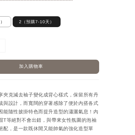
天）
2（預購7-10天）
加入購物車
寧夾克減去袖子變化成背心樣式，保留所有丹
裁與設計，而寬闊的穿著感除了便於內搭各式
因能隨性披掛特色而提升造型的瀟灑氣息！內
帽T等絕對不會出錯，與帶來女性氛圍的泡袖
絕配，是一款既休閒又能帥氣的強化造型單