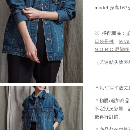
model 身高1
▧ 搭配商品：
口袋長褲
、
le 
N.O.R.C 尼
（若連結失效表
＊尺寸採平放丈
＊預購/追加商
不定狀況影響，
後再行訂購。
＊商品顏色由於