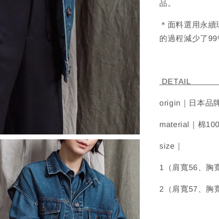
品。
＊面料選用永續環
的過程減少了9
D
origin｜日本品
material｜棉10
size｜
1（肩寬56、胸
2（肩寬57、胸