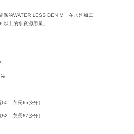
保的WATER LESS DENIM，在水洗加工
9%以上的水資源用量。
ETAIL
牌
0%
寬50、衣長65公分）
寬52、衣長67公分）