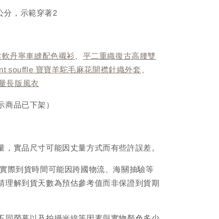
67公分，示範穿著2
柔軟丹寧車縫配色襯衫
、
平二重織復古高腰雙
vent souffle 寶寶羊駝毛麻花開襟針織外套
、
龍輕量長版風衣
示商品已下架）
量，實品尺寸可能因丈量方式而有些許誤差。
品實際到貨時間可能因跨國物流、海關抽驗等
請理解到貨天數為預估參考值而非保證到貨期
不同螢幕以及拍攝光線等因素與實物顏色多少