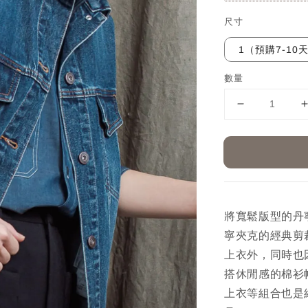
尺寸
1（預購7-10
數量
將寬鬆版型的丹
寧夾克的經典剪
上衣外，同時也
搭休閒感的棉衫
上衣等組合也是