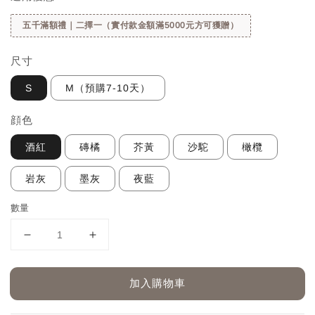
五千滿額禮｜二擇一（實付款金額滿5000元方可獲贈）
尺寸
S
M（預購7-10天）
顔色
酒紅
磚橘
芥黃
沙駝
橄欖
岩灰
墨灰
夜藍
數量
加入購物車