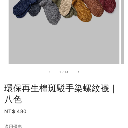
1
/
14
環保再生棉斑駁手染螺紋襪｜
八色
Regular
NT$ 480
price
適用優惠