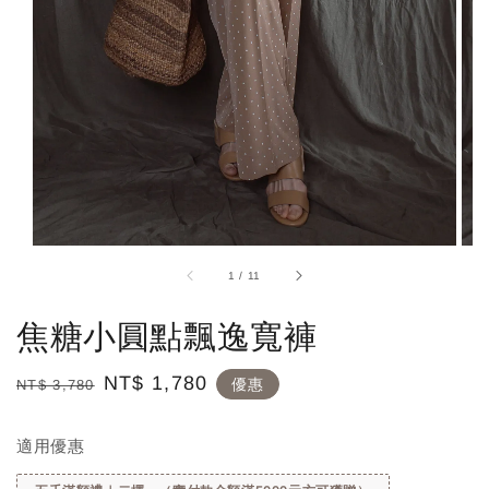
1
/
11
焦糖小圓點飄逸寬褲
Regular
Sale
NT$ 1,780
優惠
NT$ 3,780
price
price
適用優惠