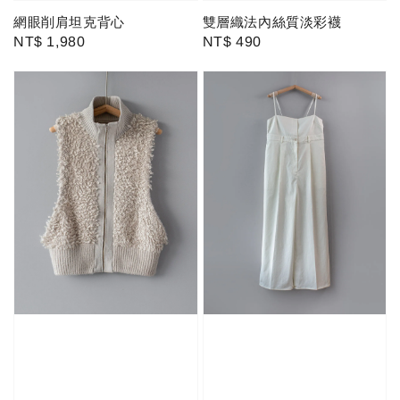
網眼削肩坦克背心
雙層織法內絲質淡彩襪
Regular
NT$ 1,980
Regular
NT$ 490
price
price