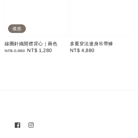
優惠
線圈針織開襟背心｜兩色
多重穿法連身吊帶褲
Regular
Sale
NT$ 1,280
Regular
NT$ 4,880
NT$ 2,680
price
price
price