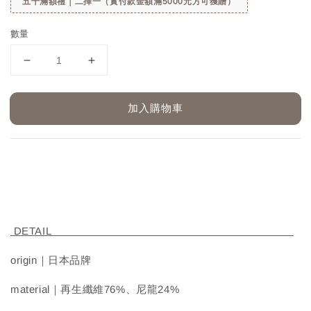
五千滿額禮｜二擇一（實付款金額滿5000元方可獲贈）
數量
加入購物車
DETAIL
origin｜日本品牌
material｜再生纖維76%、尼龍24%