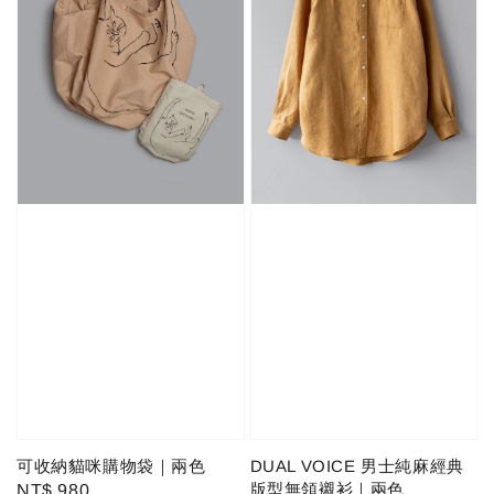
可收納貓咪購物袋｜兩色
DUAL VOICE 男士純麻經典
版型無領襯衫｜兩色
Regular
NT$ 980