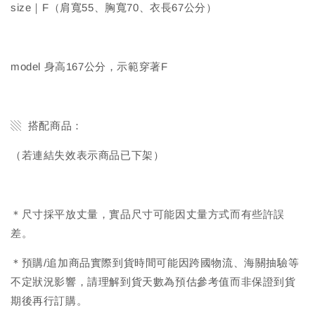
size｜F（肩寬55、胸寬70、衣長67公分）
model 身高167公分，示範穿著F
▧ 搭配商品：
（若連結失效表示商品已下架）
＊尺寸採平放丈量，實品尺寸可能因丈量方式而有些許誤
差。
＊預購/追加商品實際到貨時間可能因跨國物流、海關抽驗等
不定狀況影響，請理解到貨天數為預估參考值而非保證到貨
期後再行訂購。