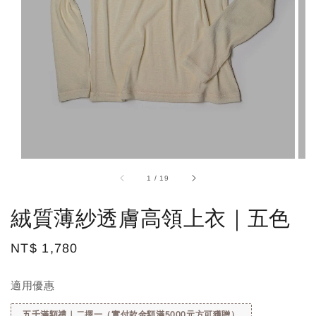
1
/
19
絨質薄紗透膚高領上衣｜五色
Regular
NT$ 1,780
price
適用優惠
五千滿額禮｜二擇一（實付款金額滿5000元方可獲贈）