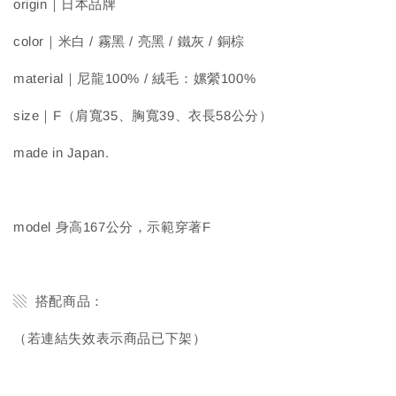
origin｜日本品牌
color｜米白 / 霧黑 / 亮黑 / 鐵灰 / 銅棕
material｜尼龍100% / 絨毛：嫘縈100%
size｜F（肩寬35、胸寬39、衣長58公分）
made in Japan.
model 身高167公分，示範穿著F
▧ 搭配商品：
（若連結失效表示商品已下架）