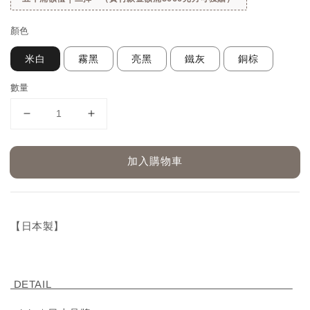
顏色
米白
霧黑
亮黑
鐵灰
銅棕
數量
加入購物車
【日本製】
DETAIL