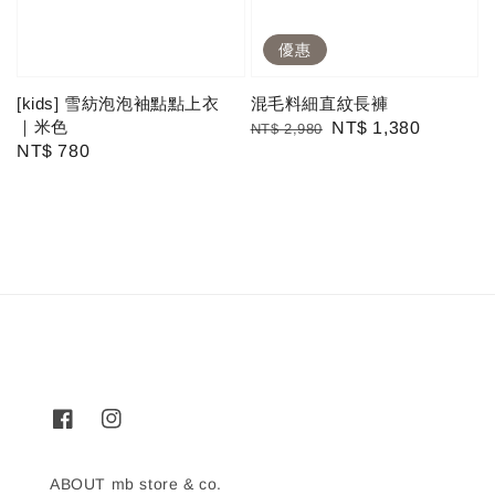
優惠
[kids] 雪紡泡泡袖點點上衣
混毛料細直紋長褲
｜米色
Regular
Sale
NT$ 1,380
NT$ 2,980
Regular
NT$ 780
price
price
price
ABOUT mb store & co.