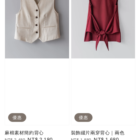
優惠
優惠
麻棉素材簡約背心
裝飾綴片兩穿背心｜兩色
Regular
Sale
NT$ 2,180
Regular
Sale
NT$ 1,680
NT$ 2,480
NT$ 1,880