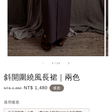
1
/
13
斜開圍繞風長裙｜兩色
Regular
Sale
NT$ 1,480
優惠
NT$ 2,880
price
price
適用優惠