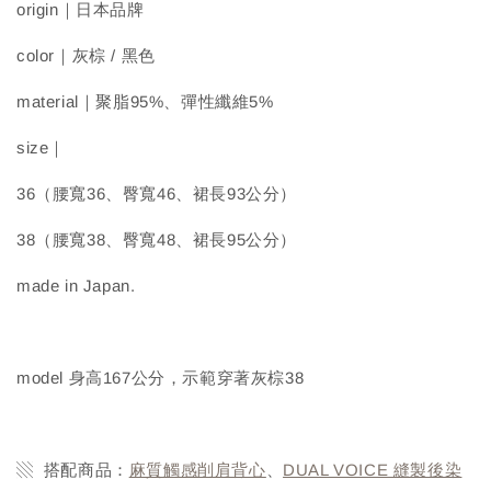
origin｜日本品牌
color｜灰棕 / 黑色
material｜聚脂95%、彈性纖維5%
size｜
36（腰寬36、臀寬46、裙長93公分）
38（腰寬38、臀寬48、裙長95公分）
made in Japan.
model 身高167公分，示範穿著灰棕38
▧ 搭配商品：
麻質觸感削肩背心
、
DUAL VOICE 縫製後染