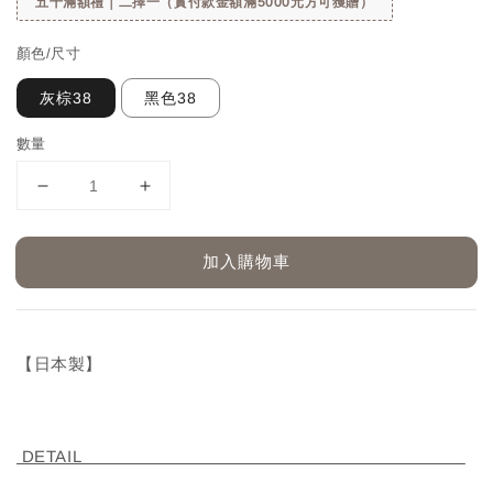
五千滿額禮｜二擇一（實付款金額滿5000元方可獲贈）
顏色/尺寸
灰棕38
黑色38
數量
加入購物車
【日本製】
DETAIL